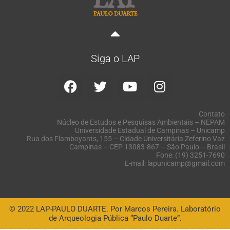
Siga o LAP
Contato
Núcleo de Estudos e Pesquisas Ambientais – NEPAM
Universidade Estadual de Campinas – Unicamp
Rua dos Flamboyants, 155 – Cidade Universitária Zeferino Vaz
Campinas – CEP 13083-867 – São Paulo – Brasil
Fone: (19) 3251-7690
E-mail: lapunicamp@gmail.com
© 2022 LAP-PAULO DUARTE. Por Marcos Pereira. Laboratório
de Arqueologia Pública “Paulo Duarte”.