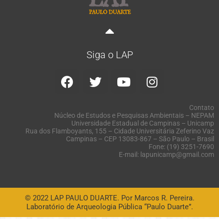
Siga o LAP
Contato
Núcleo de Estudos e Pesquisas Ambientais – NEPAM
Universidade Estadual de Campinas – Unicamp
Rua dos Flamboyants, 155 – Cidade Universitária Zeferino Vaz
Campinas – CEP 13083-867 – São Paulo – Brasil
Fone: (19) 3251-7690
E-mail: lapunicamp@gmail.com
© 2022 LAP PAULO DUARTE. Por Marcos R. Pereira.
Laboratório de Arqueologia Pública “Paulo Duarte”.