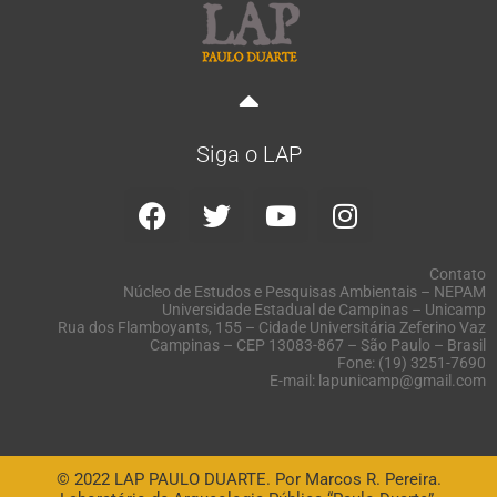
Siga o LAP
Contato
Núcleo de Estudos e Pesquisas Ambientais – NEPAM
Universidade Estadual de Campinas – Unicamp
Rua dos Flamboyants, 155 – Cidade Universitária Zeferino Vaz
Campinas – CEP 13083-867 – São Paulo – Brasil
Fone: (19) 3251-7690
E-mail: lapunicamp@gmail.com
© 2022 LAP PAULO DUARTE. Por Marcos R. Pereira.