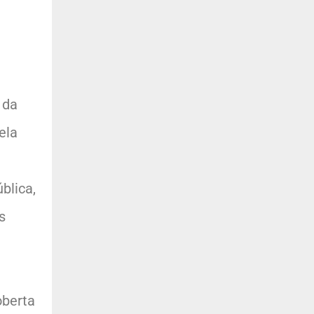
 da
ela
blica,
s
oberta