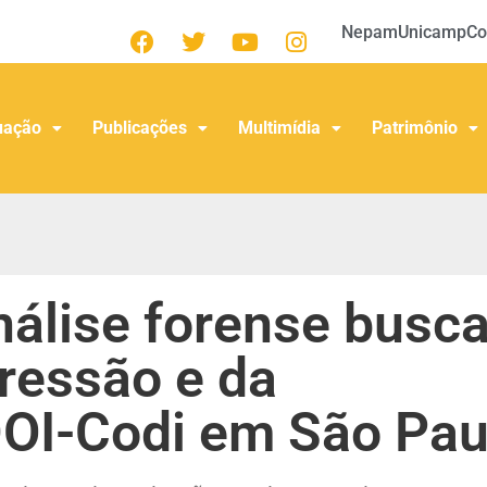
Nepam
Unicamp
Co
uação
Publicações
Multimídia
Patrimônio
nálise forense busc
pressão e da
DOI-Codi em São Pau