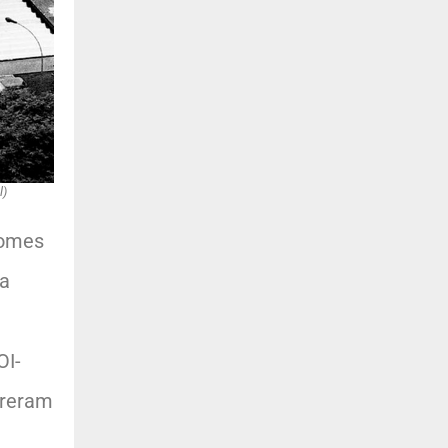
l)
Gomes
da
OI-
rreram