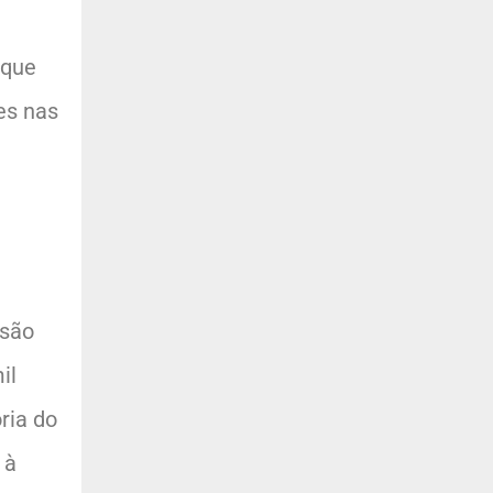
 que
es nas
ssão
il
ria do
 à