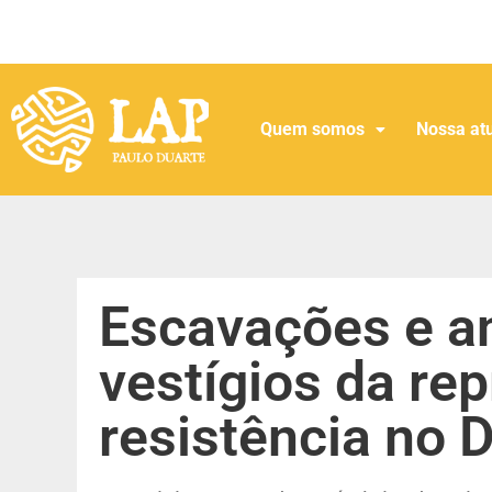
Quem somos
Nossa at
Escavações e a
vestígios da re
resistência no 