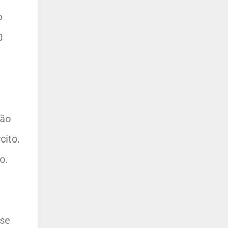
o
0
e
gão
cito.
o.
 se