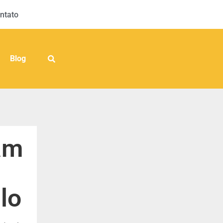
ntato
Blog
am
lo