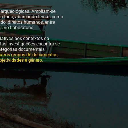
s arqueológicas. Ampliam-se
 um todo, abarcando temas como
do, direitos humanos, entre
s no Laboratório.
ativos aos contextos da
as investigações encontra-se
categorias documentais
e outros grupos de documentos,
bjetividades e gênero.