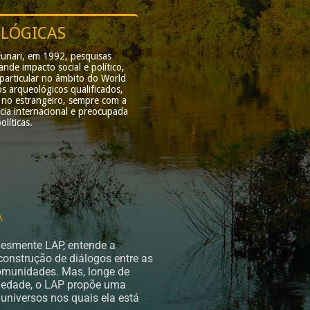
OLÓGICAS
REVISTA DE A
unari, em 1992, pesquisas
A Arqueologia Pública, por sua 
de impacto social e político,
publicação da Revista de Arqueologi
articular no âmbito do World
do Laboratório, ligado ao Núcleo d
s arqueológicos qualificados,
instalações no Instituto
e no estrangeiro, sempre com a
cia internacional e preocupada
líticas.
A
plesmente LAP, entende a
onstrução de diálogos entre as
comunidades. Mas, longe de
ociedade, o LAP propõe uma
 universos nos quais ela está