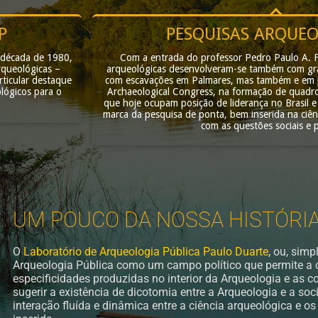
P
PESQUISAS ARQUE
 década de 1980,
Com a entrada do professor Pedro Paulo A. F
queológicas –
arqueológicas desenvolveram-se também com gran
rticular destaque
com escavações em Palmares, mas também e em p
lógicos para o
Archaeological Congress, na formação de quadro
que hoje ocupam posição de liderança no Brasil 
marca da pesquisa de ponta, bem inserida na ciên
com as questões sociais e po
UM POUCO DA NOSSA HISTÓRI
O
Laboratório de Arqueologia Pública Paulo Duarte
, ou, sim
Arqueologia Pública como um campo político que permite a c
especificidades produzidas no interior da Arqueologia e as 
sugerir a existência de dicotomia entre a Arqueologia e a s
interação fluída e dinâmica entre a ciência arqueológica e os