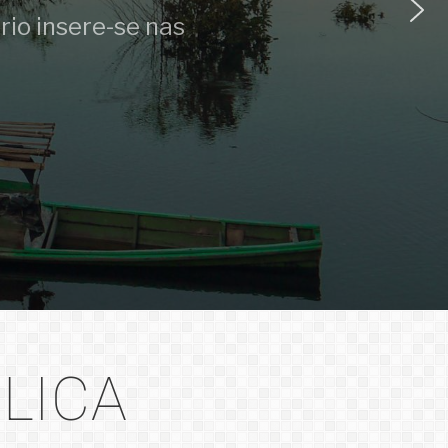
io insere-se nas
LICA